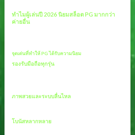
มากกว่าเดิม
ทำไมผู้เล่นปี 2026 นิยมสล็อต PG มากกว่า
ค่ายอื่น
ตลาดเกมสล็อตในปัจจุบันมีผู้ให้บริการจำนวนมาก แต่
PG ยังคงครองความนิยมอย่างต่อเนื่อง
จุดเด่นที่ทำให้ PG ได้รับความนิยม
รองรับมือถือทุกรุ่น
สามารถเล่นได้ทั้ง Android และ iOS โดยไม่ต้องติดตั้ง
โปรแกรมเพิ่มเติม
ภาพสวยและระบบลื่นไหล
ช่วยเพิ่มอรรถรสในการเล่น
โบนัสหลากหลาย
มีทั้งฟรีสปิน ตัวคูณรางวัล และฟีเจอร์พิเศษในเกม