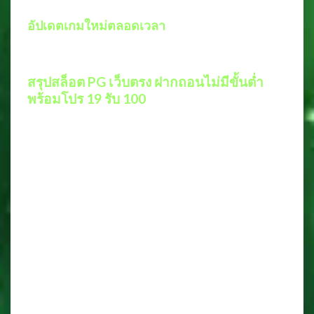
อัปเดตเกมใหม่ตลอดเวลา
ผู้เล่นสามารถเลือกเล่นเกมใหม่ได้อย่างต่อเนื่อง
สรุปสล็อต PG เว็บตรง ฝากถอนไม่มีขั้นต่ำ
พร้อมโปร 19 รับ 100
สล็อต PG เว็บตรงไม่ผ่านเอเย่นต์ยังคงเป็นตัวเลือก
อันดับต้น ๆ ของผู้เล่นในปี 2026 ด้วยระบบเกมที่ทัน
สมัย การทำธุรกรรมที่รวดเร็วผ่านระบบฝากถอน
อัตโนมัติไม่มีขั้นต่ำ และโปรโมชั่นยอดนิยมอย่าง 19
รับ 100 ที่ช่วยเพิ่มความคุ้มค่าให้กับการเล่น
สำหรับผู้เล่นที่กำลังมองหาเกมสล็อตคุณภาพสูง เว็บ
ตรงที่มีมาตรฐาน และระบบการใช้งานที่สะดวก สล็อต
PG ยังคงเป็นหนึ่งในตัวเลือกที่ตอบโจทย์มากที่สุดใน
ปัจจุบัน