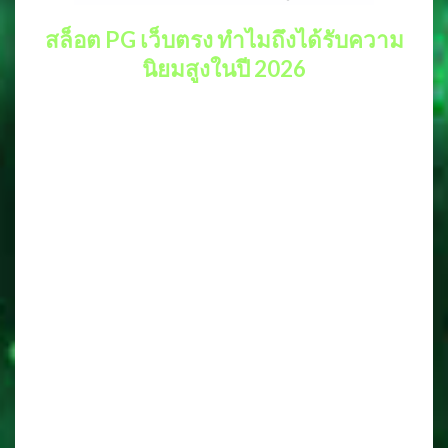
สล็อต PG เว็บตรง ทำไมถึงได้รับความ
นิยมสูงในปี 2026
สล็อต PG ยังคงเป็นหนึ่งในค่ายเกมสล็อตที่ได้รับความ
นิยมสูงสุดในประเทศไทยอย่างต่อเนื่อง ด้วยจุดเด่นด้าน
กราฟิกที่ทันสมัย ระบบเกมที่เล่นง่าย และอัตราการจ่าย
รางวัลที่น่าสนใจ ทำให้ผู้เล่นทั้งมือใหม่และมืออาชีพ
ต่างเลือกเล่นสล็อตจากค่ายนี้เป็นอันดับต้น ๆ
ในปี 2026 กระแสการค้นหาเกี่ยวกับ สล็อต PG เว็บตรง
เพิ่มขึ้นอย่างต่อเนื่อง เนื่องจากผู้เล่นต้องการเข้าถึง
ระบบเกมโดยตรง ไม่ผ่านตัวกลาง และสามารถทำ
ธุรกรรมได้รวดเร็วมากขึ้น อีกทั้งยังมีโปรโมชั่นมา
กมายที่ช่วยเพิ่มความคุ้มค่าในการเล่น เช่น โบนัส
สมาชิกใหม่ โปรโมชั่นฝาก 19 รับ 100 และกิจกรรม
แจกเครดิตฟรีรายวัน