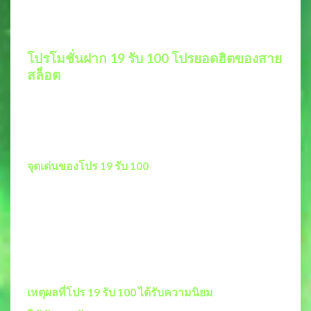
24 ชั่วโมง ไม่ต้องรอเจ้าหน้าที่ตรวจสอบรายการ ทำให้
การทำธุรกรรมมีความรวดเร็วและปลอดภัยมากขึ้น
โปรโมชั่นฝาก 19 รับ 100 โปรยอดฮิตของสาย
สล็อต
หากพูดถึงโปรโมชั่นที่ได้รับความนิยมสูงสุด คงหนีไม่
พ้นโปรโมชั่น 19 รับ 100 ซึ่งเป็นโปรที่ออกแบบมา
สำหรับผู้เล่นที่ต้องการเริ่มต้นด้วยงบประมาณต่ำ
จุดเด่นของโปร 19 รับ 100
ใช้เงินลงทุนเพียง 19 บาท
รับเครดิตเพิ่มเป็น 100 บาท
เหมาะสำหรับทดลองเล่นเกมสล็อต
ลดความเสี่ยงในการลงทุน
เหตุผลที่โปร 19 รับ 100 ได้รับความนิยม