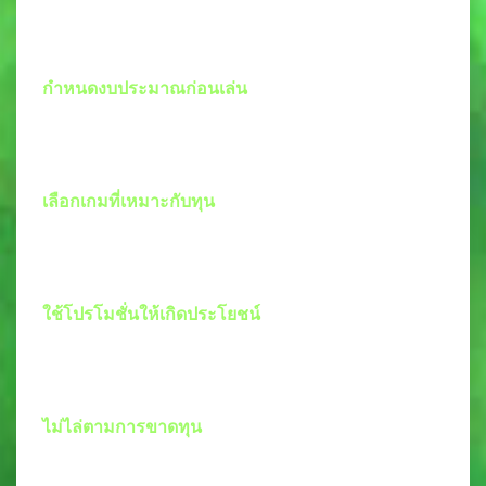
แม้เกมสล็อตจะเป็นเกมที่ใช้ระบบสุ่ม แต่การวางแผน
เล่นอย่างเหมาะสมสามารถช่วยให้บริหารทุนได้ดีขึ้น
กำหนดงบประมาณก่อนเล่น
ควรตั้งงบประมาณสำหรับการเล่นในแต่ละวัน และไม่
ควรใช้เงินเกินกว่าที่กำหนด
เลือกเกมที่เหมาะกับทุน
เกมสล็อตแต่ละเกมมีความผันผวนต่างกัน ควรเลือก
เกมให้เหมาะกับเงินทุนที่มี
ใช้โปรโมชั่นให้เกิดประโยชน์
โบนัสและเครดิตฟรีสามารถช่วยเพิ่มจำนวนรอบใน
การเล่นได้มากขึ้น
ไม่ไล่ตามการขาดทุน
การพยายามเอาคืนในระยะสั้นอาจทำให้สูญเสียเงินทุน