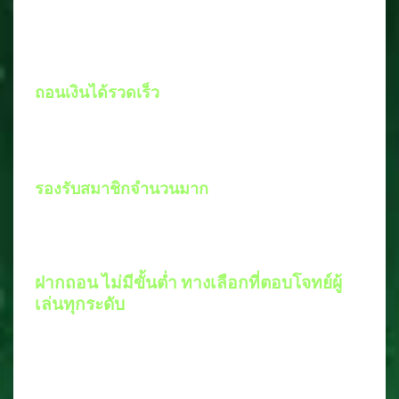
เว็บตรงมักได้รับงบประมาณส่งเสริมการขายโดยตรง
จากผู้ให้บริการ ทำให้สามารถจัดโปรโมชั่นได้หลาก
หลายกว่า
ถอนเงินได้รวดเร็ว
การทำรายการทางการเงินสามารถดำเนินการผ่าน
ระบบอัตโนมัติ ทำให้ผู้เล่นได้รับเงินภายในไม่กี่นาที
รองรับสมาชิกจำนวนมาก
ระบบเซิร์ฟเวอร์ที่มีประสิทธิภาพช่วยรองรับผู้เล่นพร้อม
กันจำนวนมากได้ตลอดเวลา
ฝากถอน ไม่มีขั้นต่ำ ทางเลือกที่ตอบโจทย์ผู้
เล่นทุกระดับ
หนึ่งในคุณสมบัติที่ผู้เล่นให้ความสำคัญมากที่สุดคือ
ระบบฝากถอนไม่มีขั้นต่ำ เพราะช่วยให้สามารถบริหาร
งบประมาณได้อย่างอิสระ